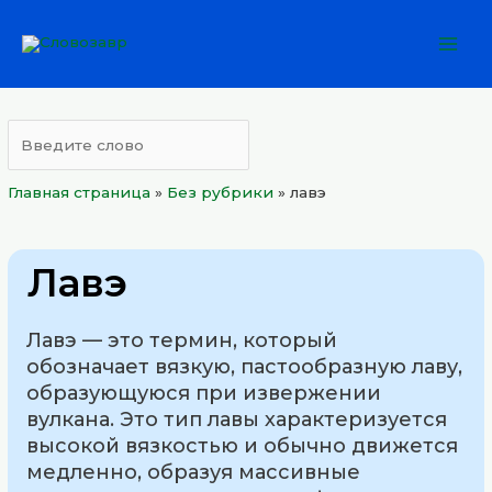
Перейти
Mai
к
Men
содержимому
Главная страница
»
Без рубрики
»
лавэ
Лавэ
Лавэ — это термин, который
обозначает вязкую, пастообразную лаву,
образующуюся при извержении
вулкана. Это тип лавы характеризуется
высокой вязкостью и обычно движется
медленно, образуя массивные