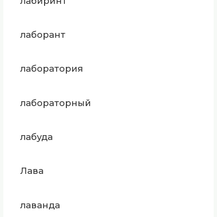
лабиринт
лаборант
лаборатория
лабораторный
лабуда
Лава
лаванда