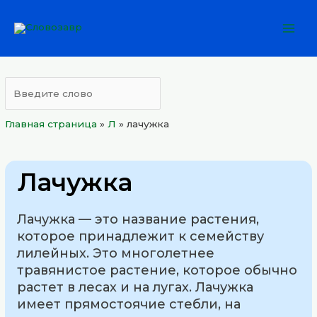
Перейти
Mai
к
Men
содержимому
Главная страница
»
Л
»
лачужка
Лачужка
Лачужка — это название растения,
которое принадлежит к семейству
лилейных. Это многолетнее
травянистое растение, которое обычно
растет в лесах и на лугах. Лачужка
имеет прямостоячие стебли, на