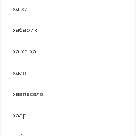
ха-ха
хабарик
ха-ха-ха
хаан
хаапасало
хаар