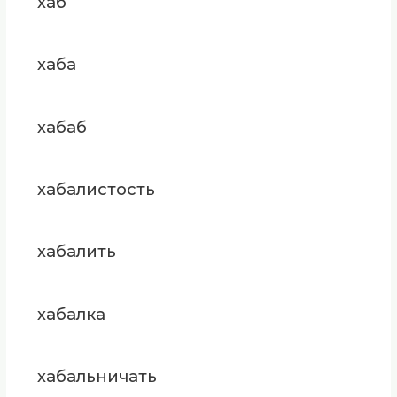
хаб
хаба
хабаб
хабалистость
хабалить
хабалка
хабальничать