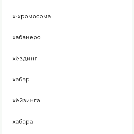
х-хромосома
хабанеро
хёвдинг
хабар
хёйзинга
хабара