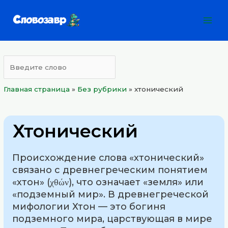
Перейти
Mai
к
Men
содержимому
Главная страница
»
Без рубрики
»
хтонический
Хтонический
Происхождение слова «хтонический»
связано с древнегреческим понятием
«хтон» (χθών), что означает «земля» или
«подземный мир». В древнегреческой
мифологии Хтон — это богиня
подземного мира, царствующая в мире