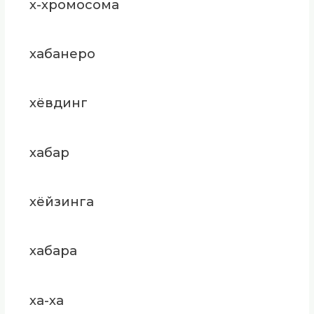
х-хромосома
хабанеро
хёвдинг
хабар
хёйзинга
хабара
ха-ха