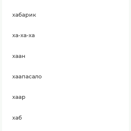
хабарик
ха-ха-ха
хаан
хаапасало
хаар
хаб