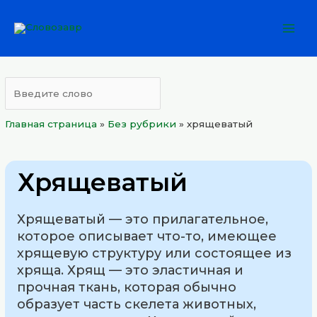
Перейти
Mai
к
Men
содержимому
Главная страница
»
Без рубрики
»
хрящеватый
Хрящеватый
Хрящеватый — это прилагательное,
которое описывает что-то, имеющее
хрящевую структуру или состоящее из
хряща. Хрящ — это эластичная и
прочная ткань, которая обычно
образует часть скелета животных,