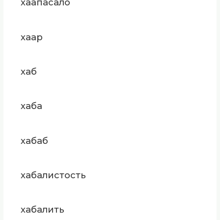
хаапасало
хаар
хаб
хаба
хабаб
хабалистость
хабалить