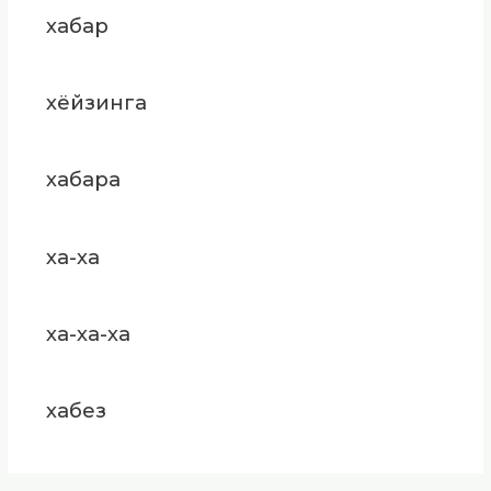
хабар
хёйзинга
хабара
ха-ха
ха-ха-ха
хабез