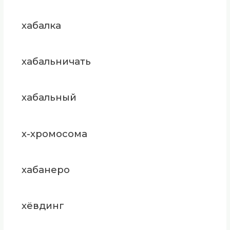
хабалка
хабальничать
хабальный
х-хромосома
хабанеро
хёвдинг