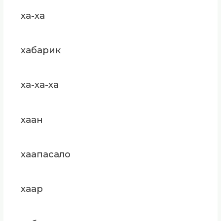
ха-ха
хабарик
ха-ха-ха
хаан
хаапасало
хаар