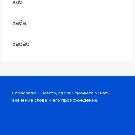
хаб
хаба
хабаб
Словозавр — место, где вы сможете узнать
значение слова и его происхождение.