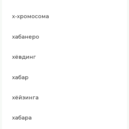
х-хромосома
хабанеро
хёвдинг
хабар
хёйзинга
хабара