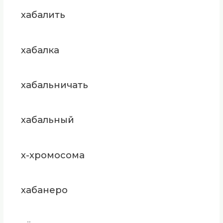
хабалить
хабалка
хабальничать
хабальный
х-хромосома
хабанеро