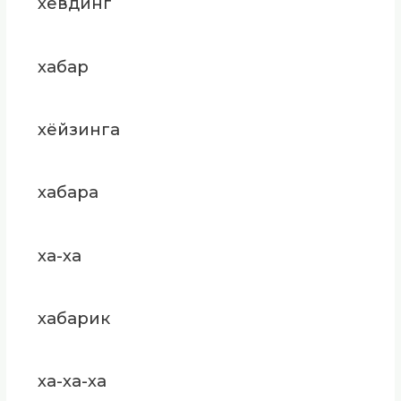
хёвдинг
хабар
хёйзинга
хабара
ха-ха
хабарик
ха-ха-ха