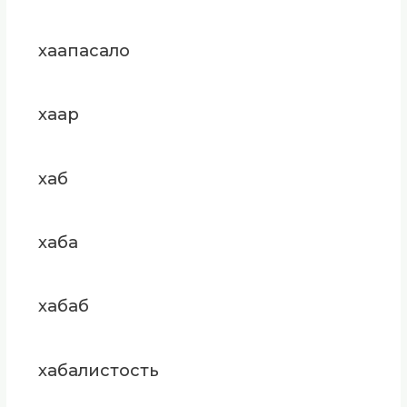
хаапасало
хаар
хаб
хаба
хабаб
хабалистость