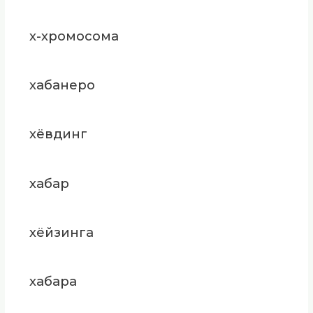
х-хромосома
хабанеро
хёвдинг
хабар
хёйзинга
хабара