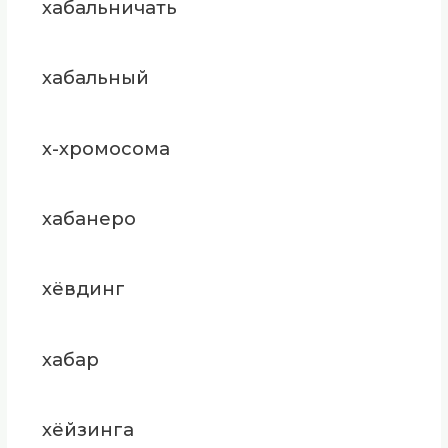
хабальничать
хабальный
х-хромосома
хабанеро
хёвдинг
хабар
хёйзинга