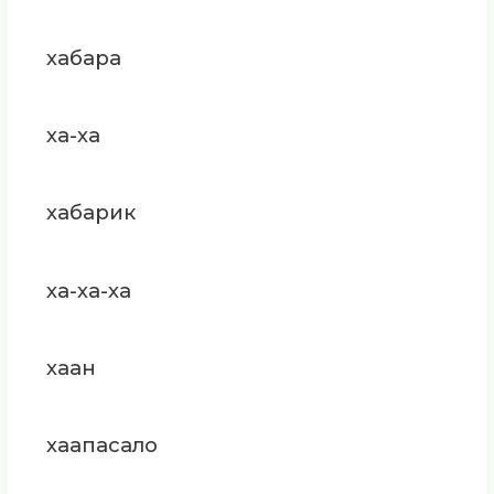
хабара
ха-ха
хабарик
ха-ха-ха
хаан
хаапасало