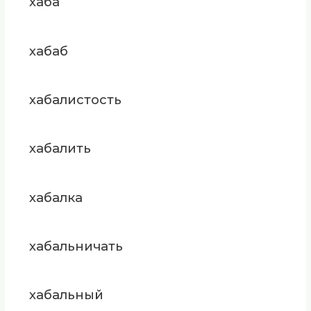
хаба
хабаб
хабалистость
хабалить
хабалка
хабальничать
хабальный