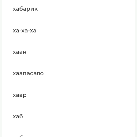
хабарик
ха-ха-ха
хаан
хаапасало
хаар
хаб