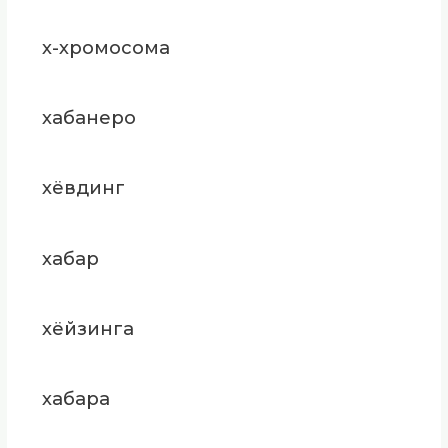
х-хромосома
хабанеро
хёвдинг
хабар
хёйзинга
хабара