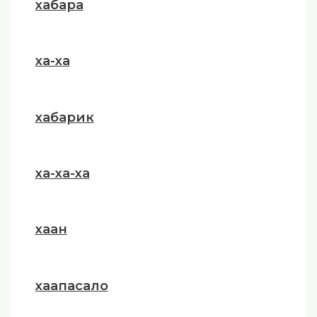
хабара
ха-ха
хабарик
ха-ха-ха
хаан
хаапасало