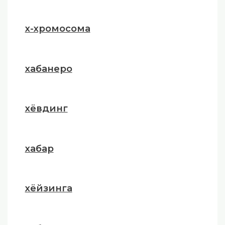
х-хромосома
хабанеро
хёвдинг
хабар
хёйзинга