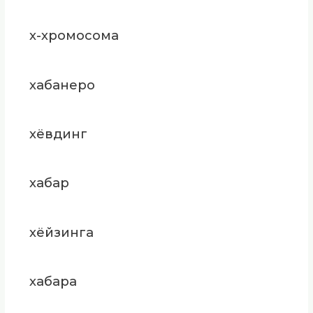
х-хромосома
хабанеро
хёвдинг
хабар
хёйзинга
хабара