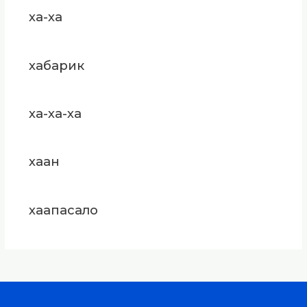
ха-ха
хабарик
ха-ха-ха
хаан
хаапасало