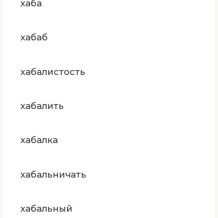
хаба
хабаб
хабалистость
хабалить
хабалка
хабальничать
хабальный