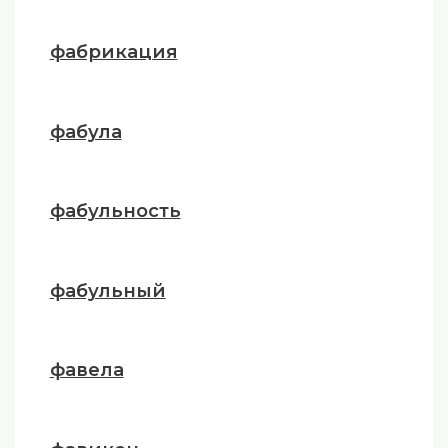
фабрикация
фабула
фабульность
фабульный
фавела