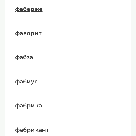
фаберже
фаворит
фабза
фабиус
фабрика
фабрикант