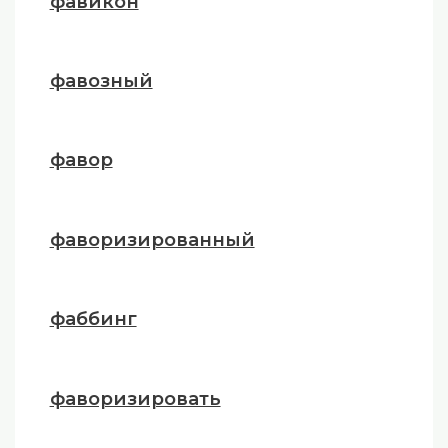
фавикон
фавозный
фавор
фаворизированный
фаббинг
фаворизировать