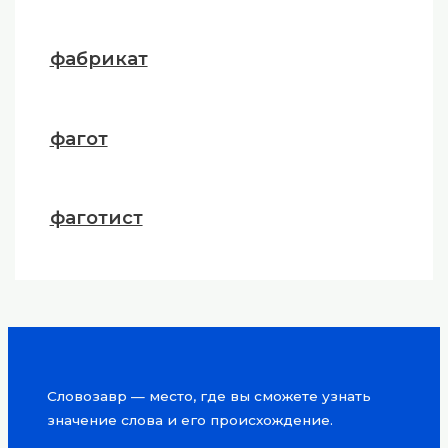
фабрикат
фагот
фаготист
Словозавр — место, где вы сможете узнать
значение слова и его происхождение.