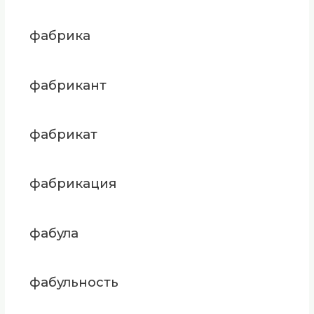
фабрика
фабрикант
фабрикат
фабрикация
фабула
фабульность