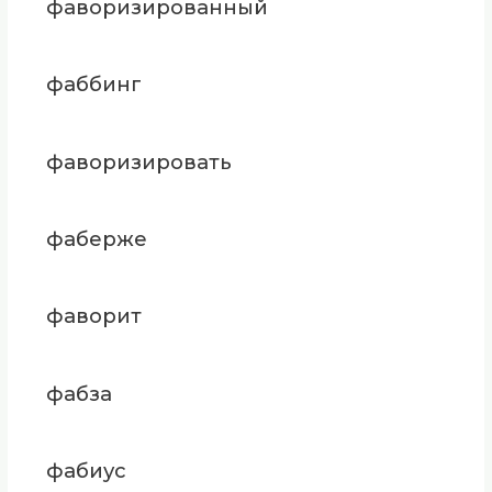
фаворизированный
фаббинг
фаворизировать
фаберже
фаворит
фабза
фабиус