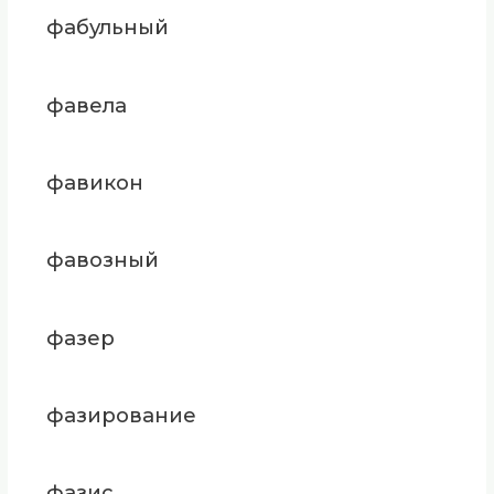
фабульный
фавела
фавикон
фавозный
фазер
фазирование
фазис