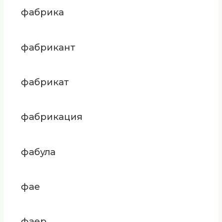
фабрика
фабрикант
фабрикат
фабрикация
фабула
фае
фаер