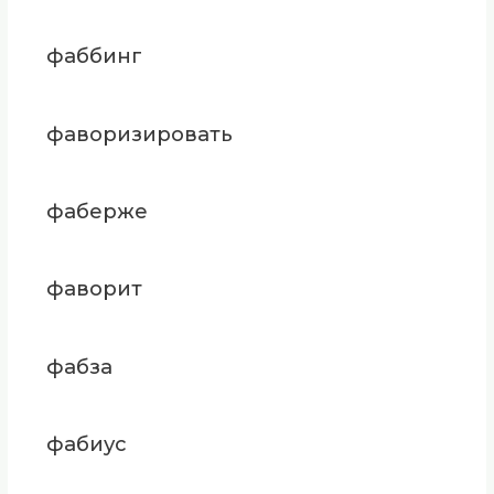
фаббинг
фаворизировать
фаберже
фаворит
фабза
фабиус