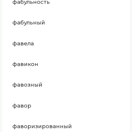
фабульность
фабульный
фавела
фавикон
фавозный
фавор
фаворизированный