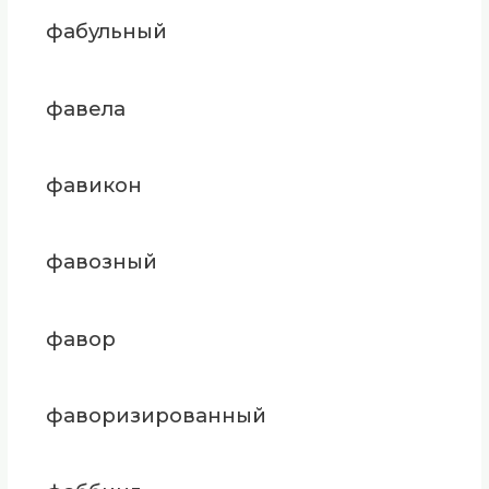
фабульный
фавела
фавикон
фавозный
фавор
фаворизированный