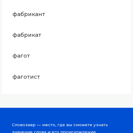
фабрикант
фабрикат
фагот
фаготист
Словозавр — место, где вы сможете узнать
значение слова и его происхождение.