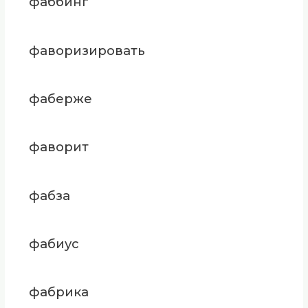
фаббинг
фаворизировать
фаберже
фаворит
фабза
фабиус
фабрика