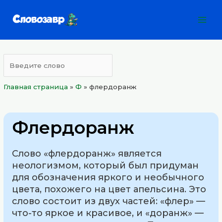
Перейти
Mai
к
Men
содержимому
Главная страница
»
Ф
»
флердоранж
Флердоранж
Слово «флердоранж» является
неологизмом, который был придуман
для обозначения яркого и необычного
цвета, похожего на цвет апельсина. Это
слово состоит из двух частей: «флер» —
что-то яркое и красивое, и «доранж» —