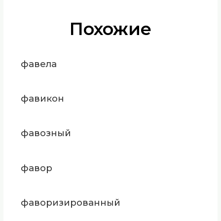
Похожие
фавела
фавикон
фавозный
фавор
фаворизированный