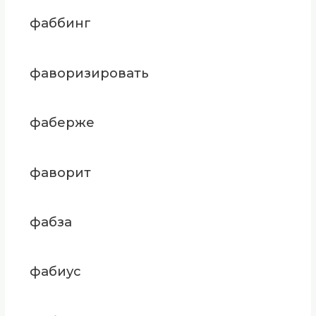
фаббинг
фаворизировать
фаберже
фаворит
фабза
фабиус