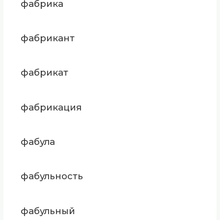
фабрика
фабрикант
фабрикат
фабрикация
фабула
фабульность
фабульный