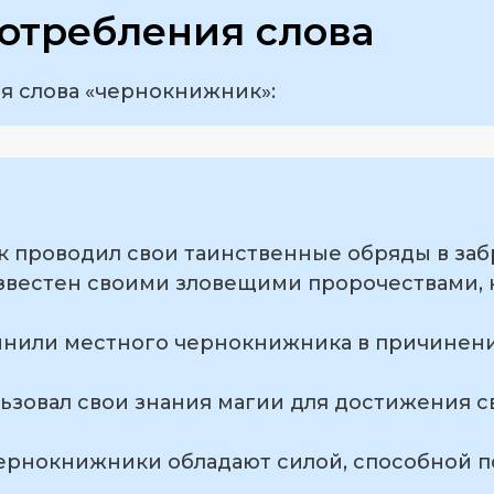
отребления слова
 слова «чернокнижник»:
к проводил свои таинственные обряды в за
звестен своими зловещими пророчествами, 
инили местного чернокнижника в причинен
ьзовал свои знания магии для достижения с
 чернокнижники обладают силой, способной п