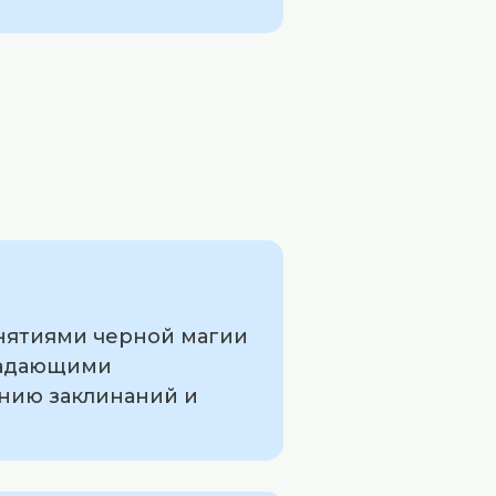
нятиями черной магии
ладающими
ению заклинаний и