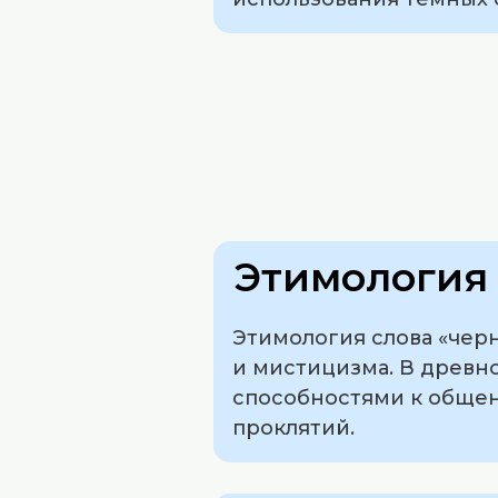
Этимология 
Этимология слова «чер
и мистицизма. В древ
способностями к общен
проклятий.