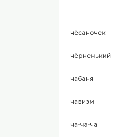
чёсаночек
чёрненький
чабаня
чавизм
ча-ча-ча