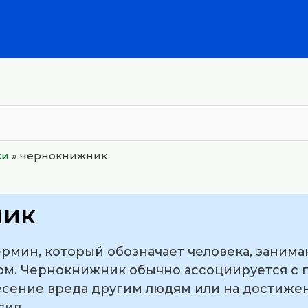
ки
»
чернокнижник
ник
рмин, который обозначает человека, заним
ом. Чернокнижник обычно ассоциируется с 
сение вреда другим людям или на достижени
сил.