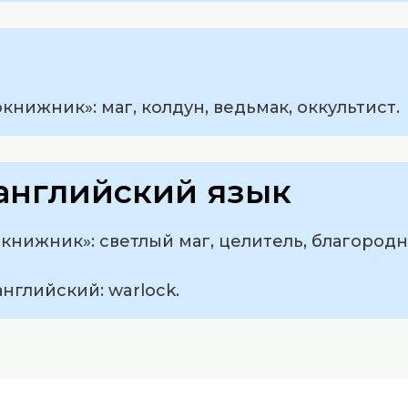
нижник»: маг, колдун, ведьмак, оккультист.
английский язык
книжник»: светлый маг, целитель, благород
нглийский: warlock.