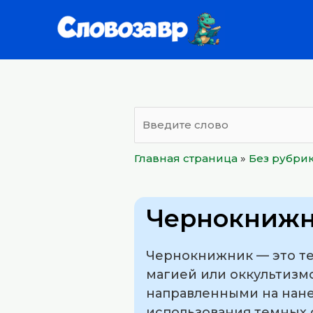
Перейти
к
содержимому
Главная страница
»
Без рубри
Чернокниж
Чернокнижник — это те
магией или оккультизм
направленными на нане
использования темных 