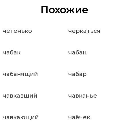
Похожие
чётенько
чёркаться
чабак
чабан
чабанящий
чабар
чавкавший
чавканье
чавкающий
чаёчек