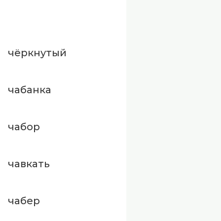
чёркнутый
чабанка
чабор
чавкать
чабер