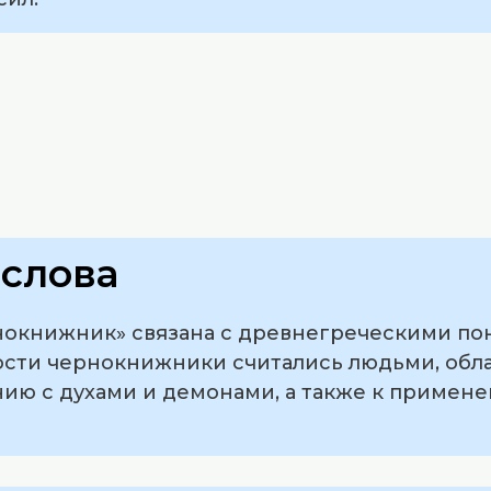
слова
нокнижник» связана с древнегреческими по
ности чернокнижники считались людьми, об
ию с духами и демонами, а также к примен