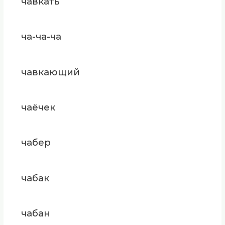
чавкать
ча-ча-ча
чавкающий
чаёчек
чабер
чабак
чабан