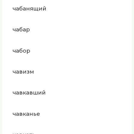
чабанящий
чабар
чабор
чавизм
чавкавший
чавканье