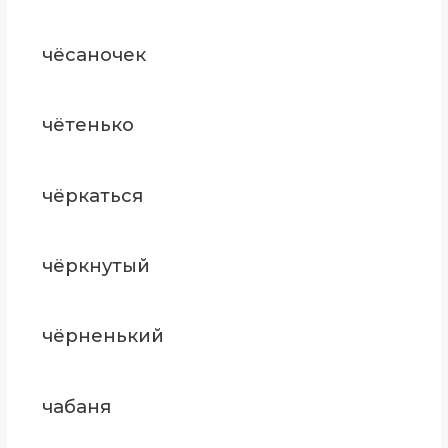
чёсаночек
чётенько
чёркаться
чёркнутый
чёрненький
чабаня