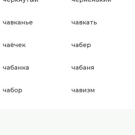
чавканье
чавкать
чаёчек
чабер
чабанка
чабаня
чабор
чавизм