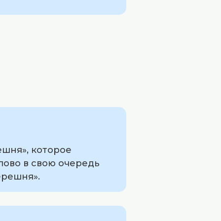
ешня», которое
слово в свою очередь
черешня».