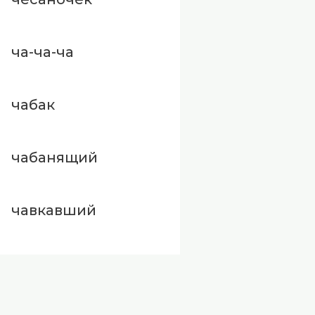
ча-ча-ча
чабак
чабанящий
чавкавший