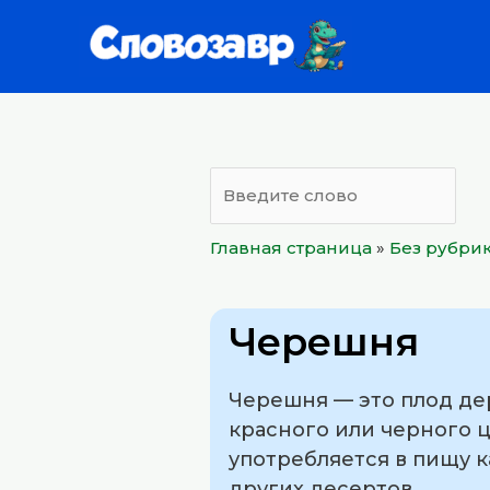
Перейти
к
содержимому
Главная страница
»
Без рубри
Черешня
Черешня — это плод де
красного или черного ц
употребляется в пищу ка
других десертов.