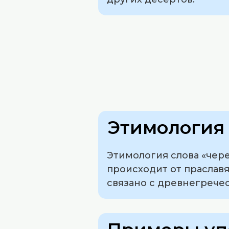
Этимология 
Этимология слова «чер
происходит от праславян
связано с древнегреческ