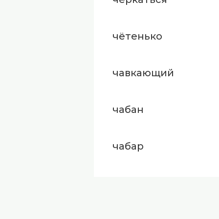
чётенько
чавкающий
чабан
чабар