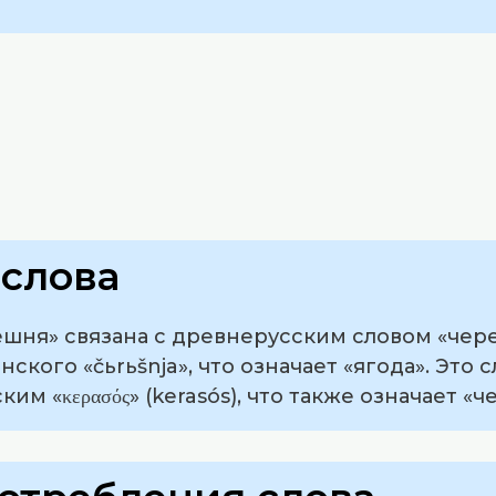
слова
ешня» связана с древнерусским словом «чер
ского «čьrьšnja», что означает «ягода». Это 
им «κερασός» (kerasós), что также означает «