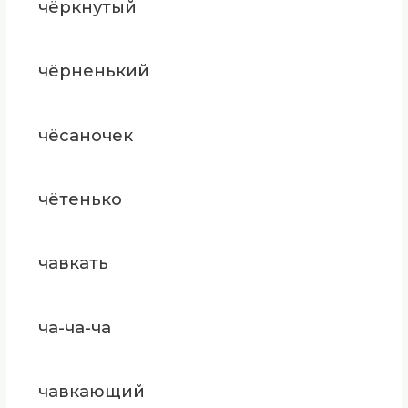
чёркнутый
чёрненький
чёсаночек
чётенько
чавкать
ча-ча-ча
чавкающий