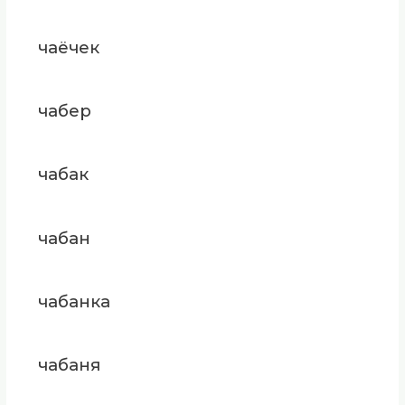
чаёчек
чабер
чабак
чабан
чабанка
чабаня