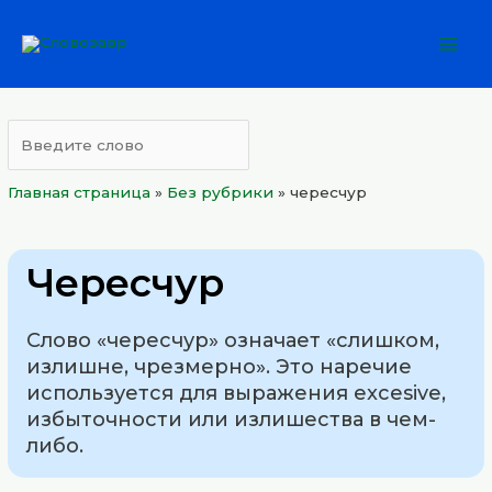
Перейти
Mai
к
Men
содержимому
Главная страница
»
Без рубрики
»
чересчур
Чересчур
Слово «чересчур» означает «слишком,
излишне, чрезмерно». Это наречие
используется для выражения excesive,
избыточности или излишества в чем-
либо.