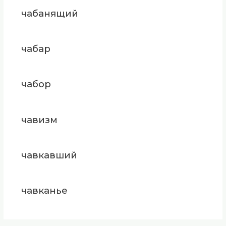
чабанящий
чабар
чабор
чавизм
чавкавший
чавканье