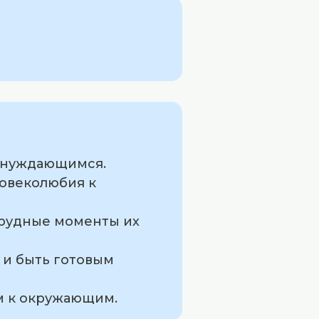
чь нуждающимся.
ловеколюбия к
трудные моменты их
 и быть готовым
м к окружающим.