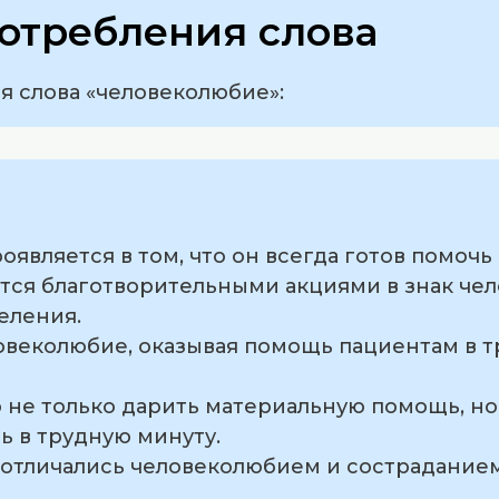
отребления слова
 слова «человеколюбие»:
роявляется в том, что он всегда готов помо
ется благотворительными акциями в знак че
еления.
ловеколюбие, оказывая помощь пациентам в 
 не только дарить материальную помощь, но
ь в трудную минуту.
а отличались человеколюбием и сострадание