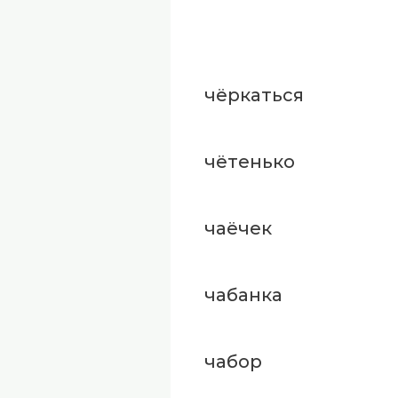
чёркаться
чётенько
чаёчек
чабанка
чабор