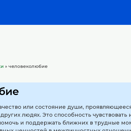
ки
»
человеколюбие
бие
ачество или состояние души, проявляющееся
 других людях. Это способность чувствовать
 помочь и поддержать ближних в трудные м
овных ценностей в межличностных отношен