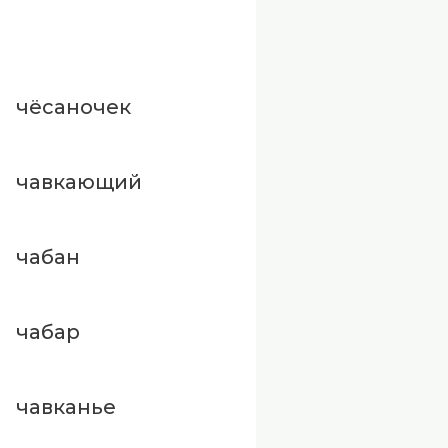
чёсаночек
чавкающий
чабан
чабар
чавканье