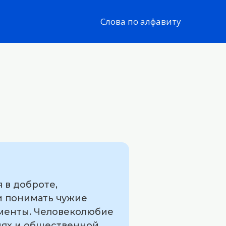
Слова по алфавиту
 в доброте,
 и понимать чужие
оменты. Человеколюбие
иях и общественной