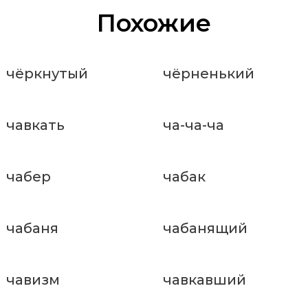
Похожие
чёркнутый
чёрненький
чавкать
ча-ча-ча
чабер
чабак
чабаня
чабанящий
чавизм
чавкавший