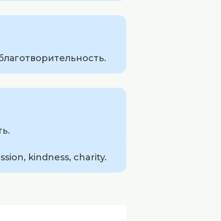
благотворительность.
ь.
on, kindness, charity.