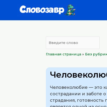
Перейти
к
содержимому
Главная страница
»
Без рубри
Человеколю
Человеколюбие — это к
сострадании и заботе о
страдания, готовность
является одной из осн