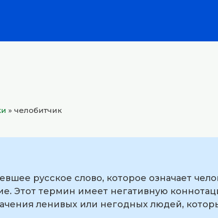
ки
»
челобитчик
евшее русское слово, которое означает чело
е. Этот термин имеет негативную коннотац
начения ленивых или негодных людей, кото