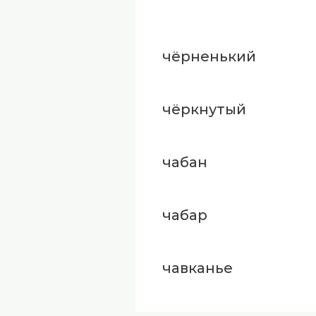
чёрненький
чёркнутый
чабан
чабар
чавканье