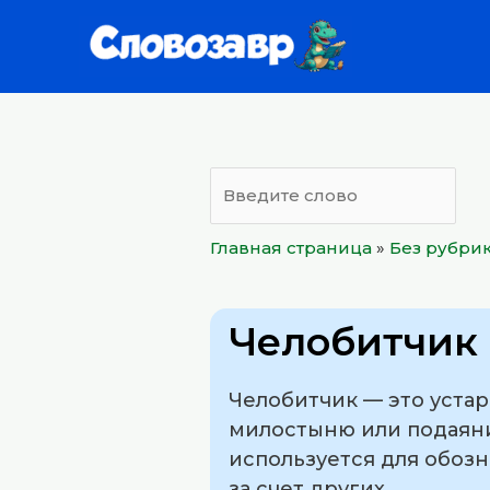
Перейти
к
содержимому
Главная страница
»
Без рубри
Челобитчик
Челобитчик — это устар
милостыню или подаяни
используется для обоз
за счет других.