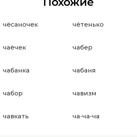
Похожие
чёсаночек
чётенько
чаёчек
чабер
чабанка
чабаня
чабор
чавизм
чавкать
ча-ча-ча