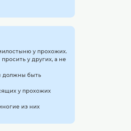
 милостыню у прохожих.
просить у других, а не
 и должны быть
сящих у прохожих
многие из них