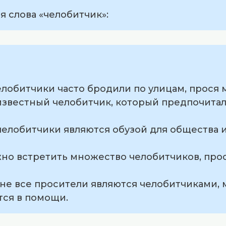
 слова «челобитчик»:
елобитчики часто бродили по улицам, прося
 известный челобитчик, который предпочитал 
 челобитчики являются обузой для общества
ожно встретить множество челобитчиков, про
о не все просители являются челобитчиками, 
ся в помощи.