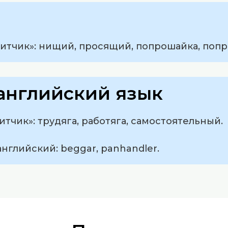
итчик»: нищий, просящий, попрошайка, поп
английский язык
тчик»: трудяга, работяга, самостоятельный.
английский: beggar, panhandler.