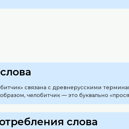
слова
битчик» связана с древнерусскими терминам
м образом, челобитчик — это буквально «прос
отребления слова