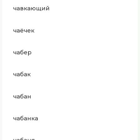
чавкающий
чаёчек
чабер
чабак
чабан
чабанка