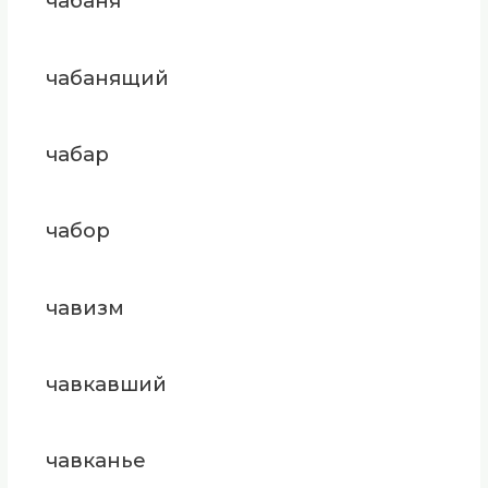
чабаня
чабанящий
чабар
чабор
чавизм
чавкавший
чавканье