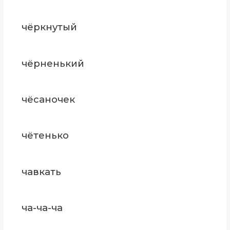
чёркнутый
чёрненький
чёсаночек
чётенько
чавкать
ча-ча-ча