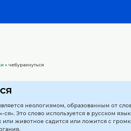
ки
»
чебурахнуться
ся
является неологизмом, образованным от слов
-ся». Это слово используется в русском язы
к или животное садится или ложится с громк
огания.