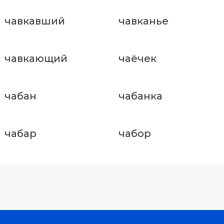
чавкавший
чавканье
чавкающий
чаёчек
чабан
чабанка
чабар
чабор