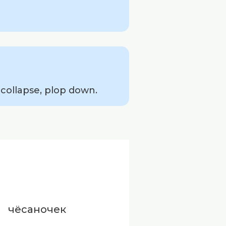
collapse, plop down.
чёсаночек