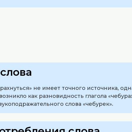
слова
рахнуться» не имеет точного источника, од
возникло как разновидность глагола «чебура
вукоподражательного слова «чебурек».
отребления слова