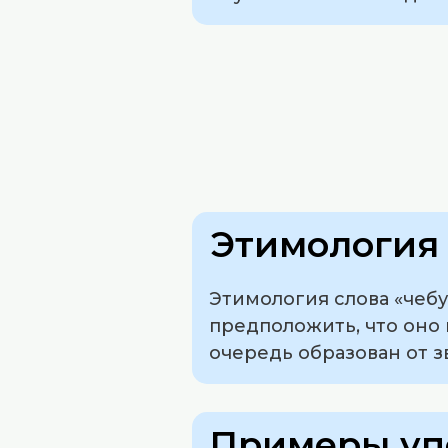
Этимология 
Этимология слова «чебу
предположить, что оно 
очередь образован от з
Примеры уп