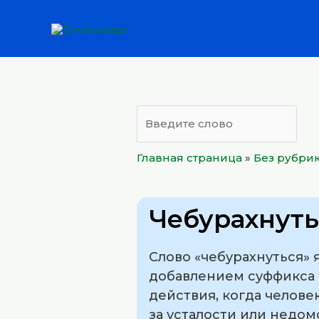
Перейти
к
содержимому
Главная страница
»
Без рубри
Чебурахнуть
Слово «чебурахнуться» 
добавлением суффикса «
действия, когда челове
за усталости или недом