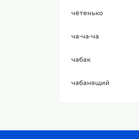
чётенько
ча-ча-ча
чабак
чабанящий