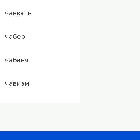
чавкать
чабер
чабаня
чавизм