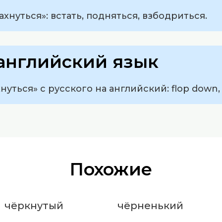
хнуться»: встать, подняться, взбодриться.
английский язык
уться» с русского на английский: flop down, 
Похожие
чёркнутый
чёрненький