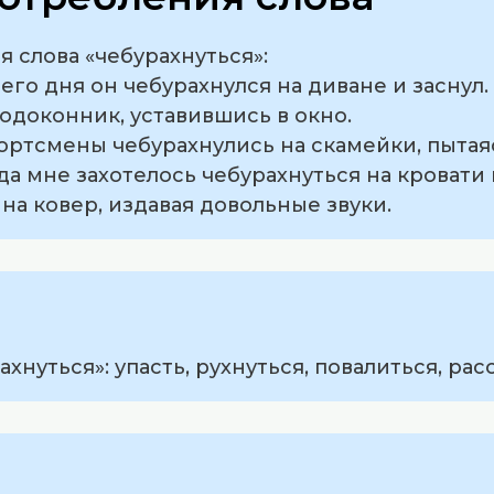
 слова «чебурахнуться»:
его дня он чебурахнулся на диване и заснул.
подоконник, уставившись в окно.
ортсмены чебурахнулись на скамейки, пытаяс
да мне захотелось чебурахнуться на кровати 
 на ковер, издавая довольные звуки.
нуться»: упасть, рухнуться, повалиться, рас