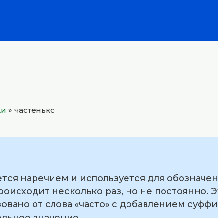
ки
»
частенько
ется наречием и используется для обозначе
роисходит несколько раз, но не постоянно. 
вано от слова «часто» с добавлением суффи
льное значение.