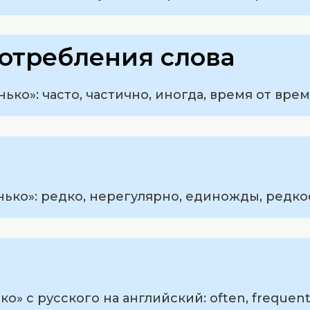
отребления слова
ько»: часто, частично, иногда, время от вре
ько»: редко, нерегулярно, единожды, редкос
» с русского на английский: often, frequently