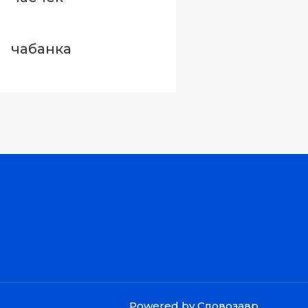
чабанка
Powered by Словозавр