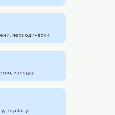
мени, периодически.
тно, изредка.
, regularly.