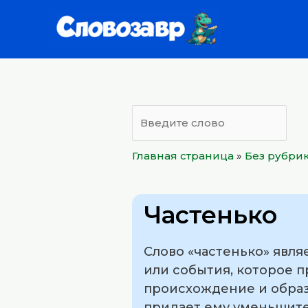
Перейти
к
содержимому
Главная страница
»
Без рубри
Частенько
Слово «частенько» явля
или события, которое п
происхождение и образо
придает ему уменьшите