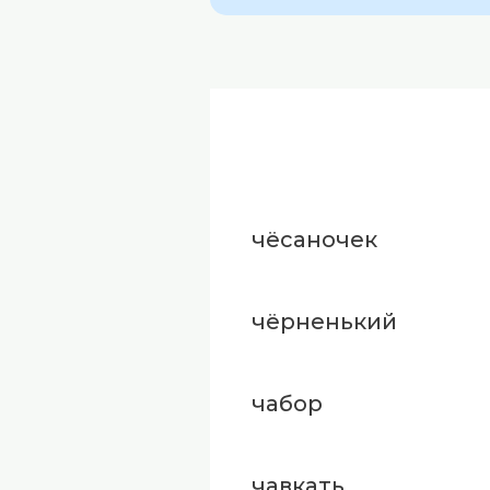
чёсаночек
чёрненький
чабор
чавкать