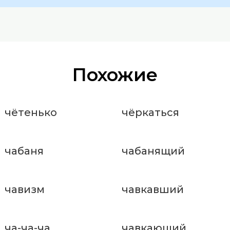
Похожие
чётенько
чёркаться
чабаня
чабанящий
чавизм
чавкавший
ча-ча-ча
чавкающий