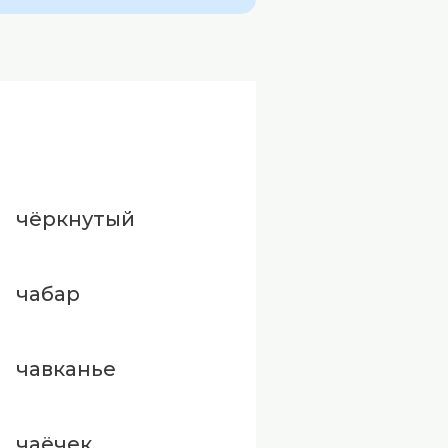
чёркнутый
чабар
чавканье
чаёчек