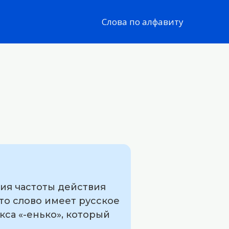
Слова по алфавиту
ния частоты действия
Это слово имеет русское
кса «-енько», который