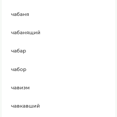
чабаня
чабанящий
чабар
чабор
чавизм
чавкавший