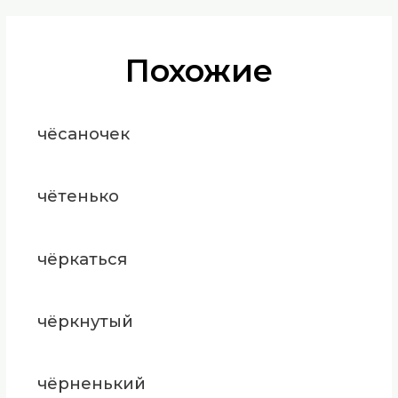
Похожие
чёсаночек
чётенько
чёркаться
чёркнутый
чёрненький