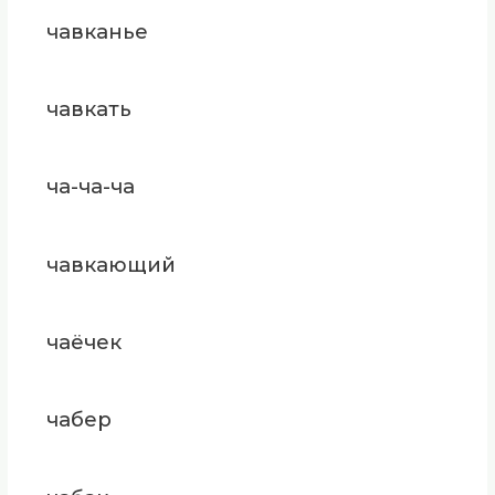
чавканье
чавкать
ча-ча-ча
чавкающий
чаёчек
чабер