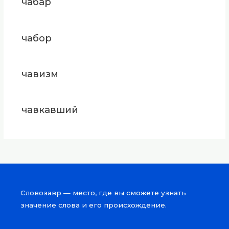
чабар
чабор
чавизм
чавкавший
Словозавр — место, где вы сможете узнать
значение слова и его происхождение.