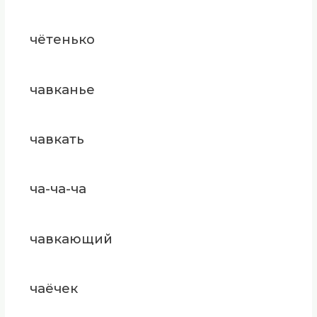
чётенько
чавканье
чавкать
ча-ча-ча
чавкающий
чаёчек