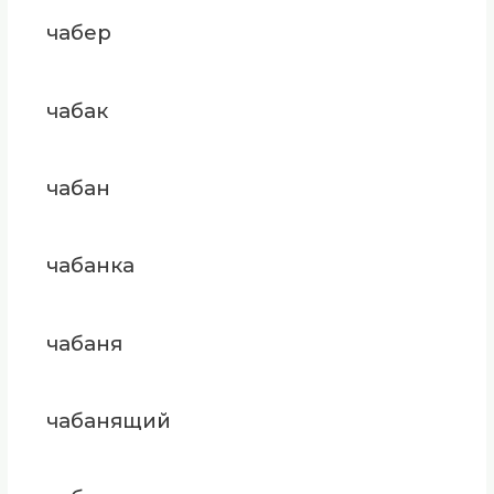
чабер
чабак
чабан
чабанка
чабаня
чабанящий