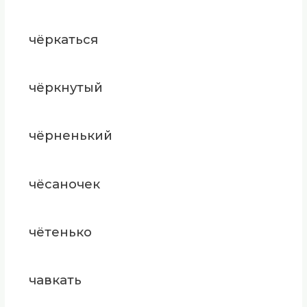
чёркаться
чёркнутый
чёрненький
чёсаночек
чётенько
чавкать