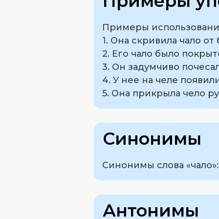
Примеры уп
Примеры использования
1. Она скривила чало от 
2. Его чало было покры
3. Он задумчиво почесал
4. У нее на челе появи
5. Она прикрыла чело р
Синонимы
Синонимы слова «чало»: 
Антонимы