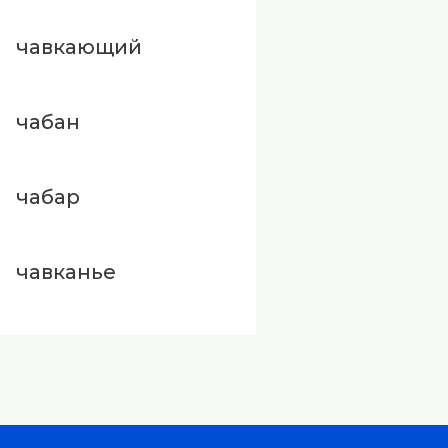
чавкающий
чабан
чабар
чавканье