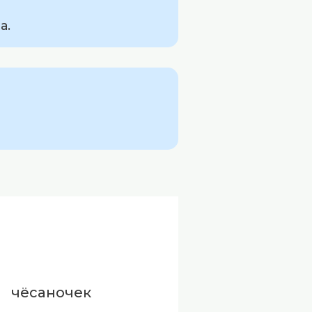
а.
чёсаночек