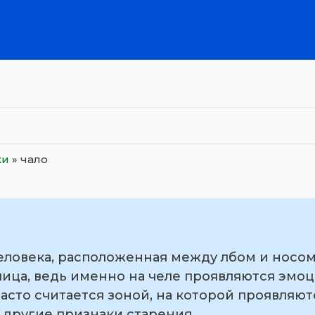
ки
»
чало
человека, расположенная между лбом и носом
лица, ведь именно на челе проявляются эмоц
асто считается зоной, на которой проявляю
другие признаки старения.