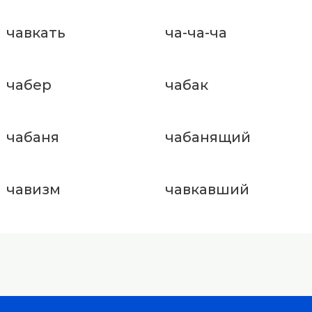
чавкать
ча-ча-ча
чабер
чабак
чабаня
чабанящий
чавизм
чавкавший