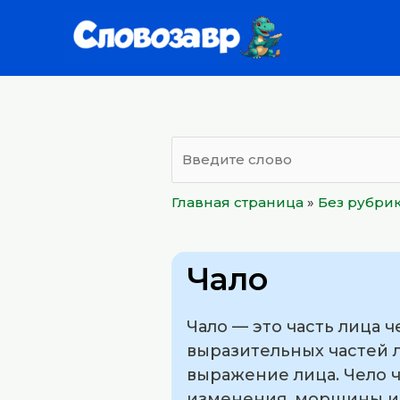
Перейти
к
содержимому
Главная страница
»
Без рубри
Чало
Чало — это часть лица 
выразительных частей 
выражение лица. Чело ч
изменения, морщины и 