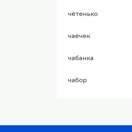
чётенько
чаёчек
чабанка
чабор