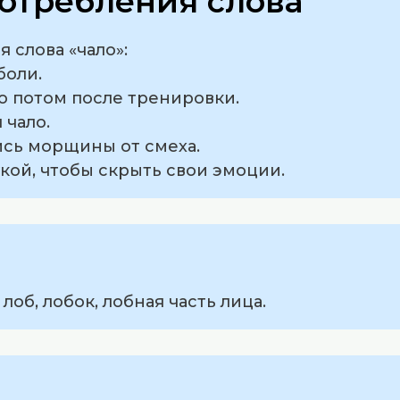
отребления слова
 слова «чало»:
боли.
то потом после тренировки.
 чало.
лись морщины от смеха.
укой, чтобы скрыть свои эмоции.
лоб, лобок, лобная часть лица.