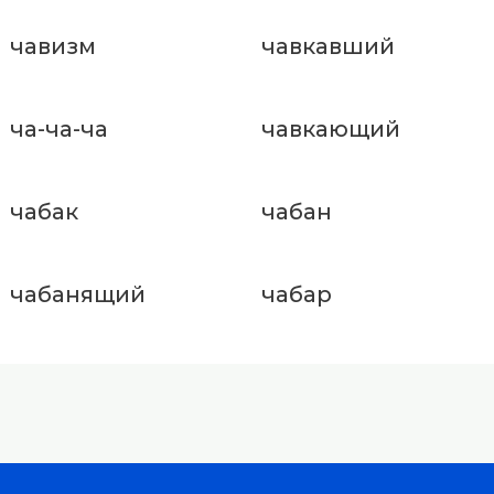
чавизм
чавкавший
ча-ча-ча
чавкающий
чабак
чабан
чабанящий
чабар