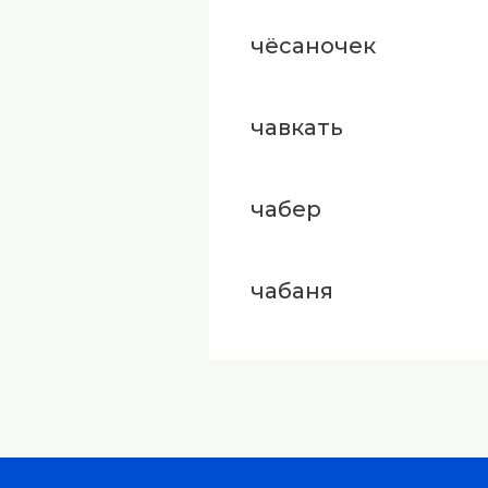
чёсаночек
чавкать
чабер
чабаня