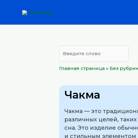
Перейти
к
содержимому
Главная страница
»
Без рубри
Чакма
Чакма — это традиционн
различных целей, таких
сна. Это изделие обычн
и стильным элементом 