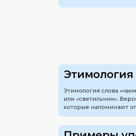
Этимология 
Этимология слова «чакм
или «светильник». Веро
которые напоминают ог
Примеры уп