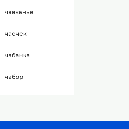
чавканье
чаёчек
чабанка
чабор