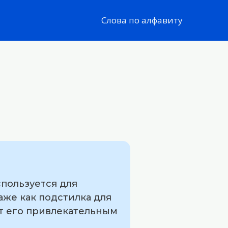
Слова по алфавиту
спользуется для
аже как подстилка для
ют его привлекательным