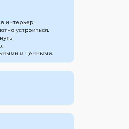
 в интерьер.
уютно устроиться.
нуть.
в.
альными и ценными.