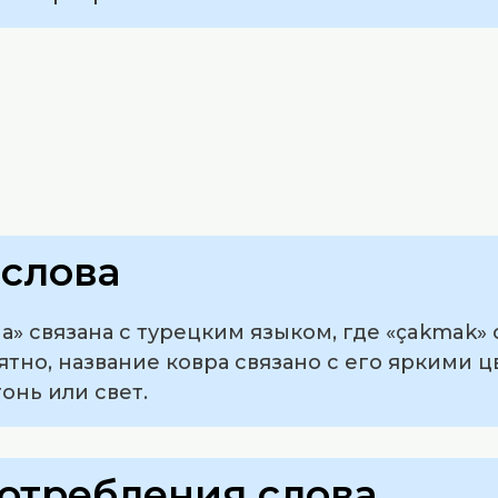
слова
а» связана с турецким языком, где «çakmak» 
ятно, название ковра связано с его яркими ц
онь или свет.
отребления слова