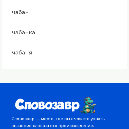
чабан
чабанка
чабаня
Словозавр — место, где вы сможете узнать
значение слова и его происхождение.