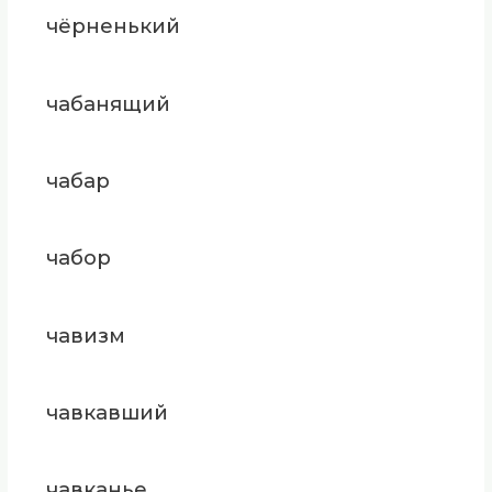
чёрненький
чабанящий
чабар
чабор
чавизм
чавкавший
чавканье