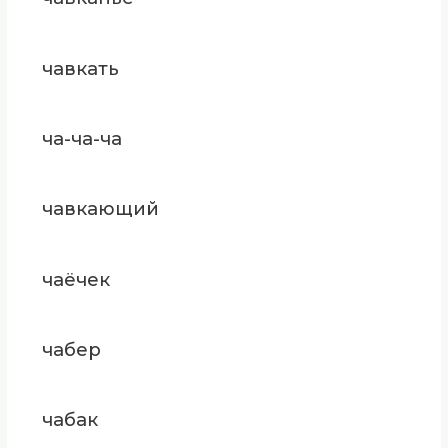
чавкать
ча-ча-ча
чавкающий
чаёчек
чабер
чабак