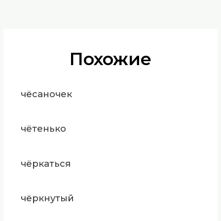
Похожие
чёсаночек
чётенько
чёркаться
чёркнутый