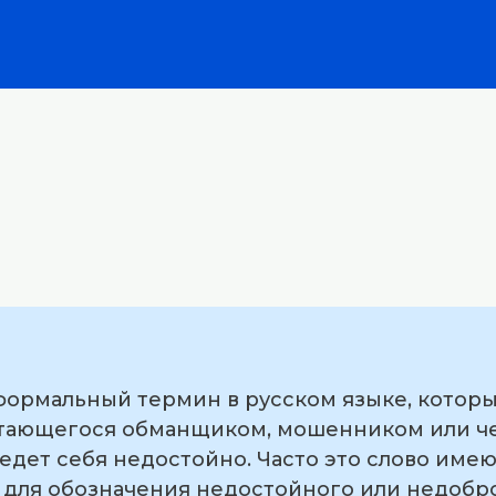
еформальный термин в русском языке, которы
итающегося обманщиком, мошенником или че
ведет себя недостойно. Часто это слово им
я для обозначения недостойного или недобр