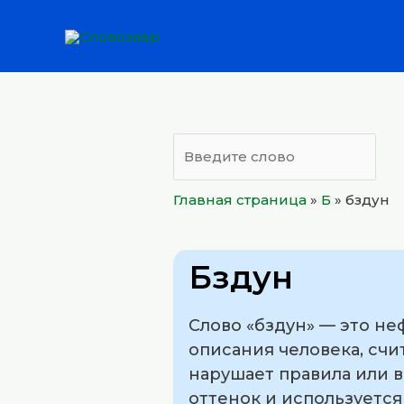
Перейти
к
содержимому
Главная страница
»
Б
»
бздун
Бздун
Слово «бздун» — это н
описания человека, сч
нарушает правила или 
оттенок и используетс