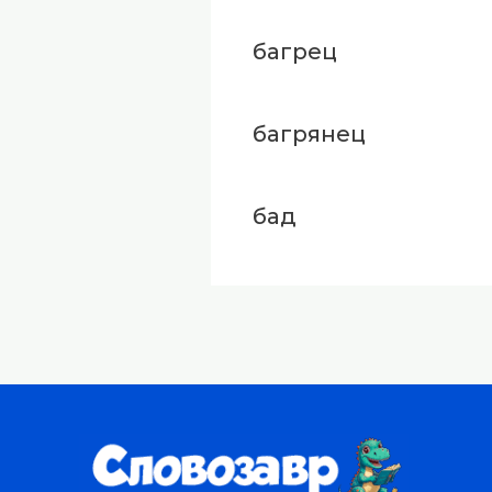
багрец
багрянец
бад