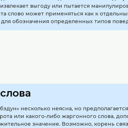
х извлекает выгоду или пытается манипулир
та слово может применяться как к отдельным
для обозначения определенных типов повед
слова
здун» несколько неясна, но предполагается,
рота или какого-либо жаргонного слова, до
ительное значение. Возможно, корень связа