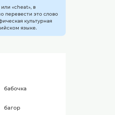
или «cheat», в
но перевести это слово
фическая культурная
лийском языке.
бабочка
багор