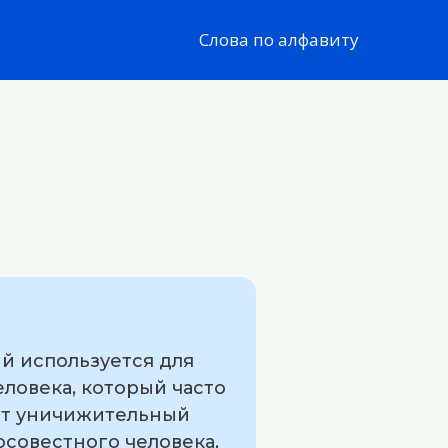
Слова по алфавиту
й используется для
ловека, который часто
еют уничижительный
осовестного человека,