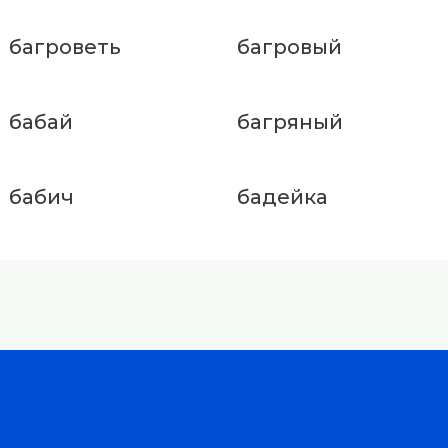
багроветь
багровый
бабай
багряный
бабич
бадейка