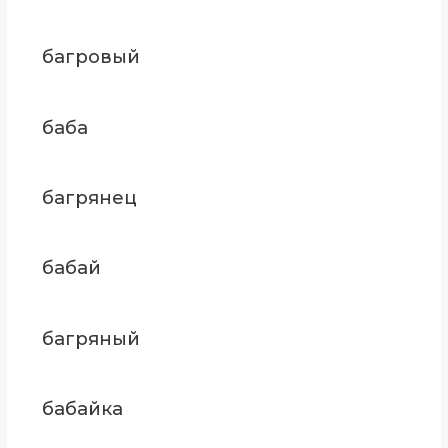
багровый
баба
багрянец
бабай
багряный
бабайка