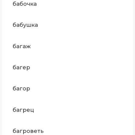
бабочка
бабушка
багаж
багер
багор
багрец
багроветь