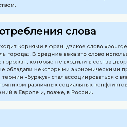
твом.
отребления слова
одит корнями в французское слово «bourgeoi
ь города». В средние века это слово исполь
 горожан, которые не входили в состав двор
рые обладали некоторыми экономическими пр
 термин «буржуа» стал ассоциироваться с в
сточником различных социальных конфликтов
ий в Европе и, позже, в России.