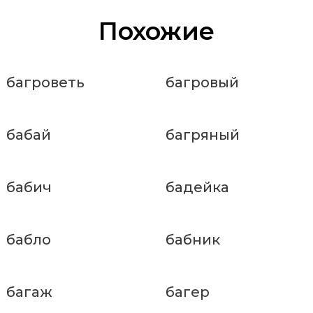
Похожие
багроветь
багровый
бабай
багряный
бабич
бадейка
бабло
бабник
багаж
багер