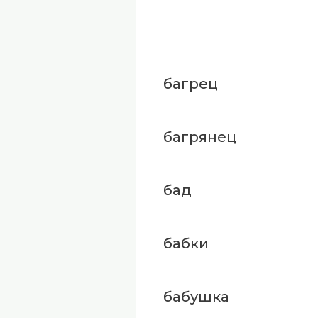
багрец
багрянец
бад
бабки
бабушка