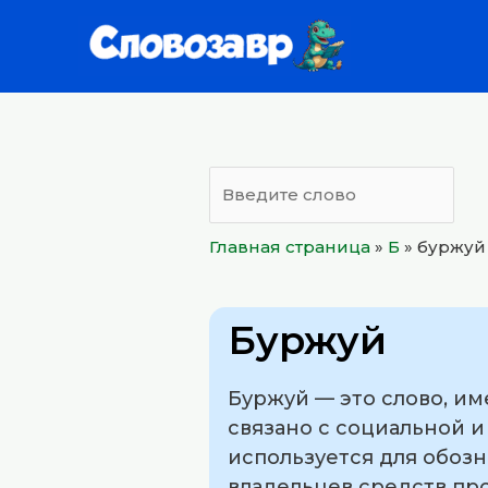
Перейти
к
содержимому
Главная страница
»
Б
»
буржуй
Буржуй
Буржуй — это слово, и
связано с социальной и
используется для обозн
владельцев средств пр