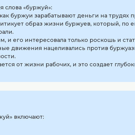
 слова «буржуй»:
, как буржуи зарабатывают деньги на трудях 
итикует образ жизни буржуев, который, по е
рали.
м, и его интересовала только роскошь и стат
ые движения нацеливались против буржуази
ости.
ается от жизни рабочих, и это создает глуб
жуй» включают: