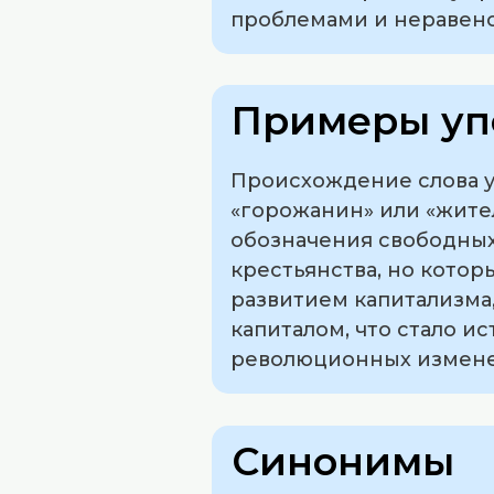
проблемами и неравенс
Примеры уп
Происхождение слова ух
«горожанин» или «жител
обозначения свободных
крестьянства, но кото
развитием капитализма,
капиталом, что стало и
революционных изменен
Синонимы