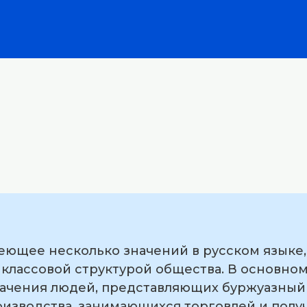
меющее несколько значений в русском языке
 классовой структурой общества. В основно
ачения людей, представляющих буржуазный к
оизводства, занимающихся торговлей и полу