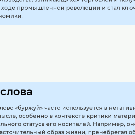
 в ходе промышленной революции и стал кл
номики.
слова
лово «буржуй» часто используется в негатив
сле, особенно в контексте критики матер
льного статуса его носителей. Например, о
расточительный образ жизни, пренебрегая 