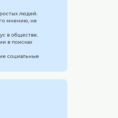
простых людей.
го мнению, не
ус в обществе.
и в поисках
окие социальные