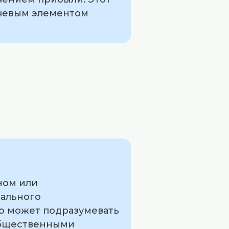
ючевым элементом
ном или
иального
но может подразумевать
общественными