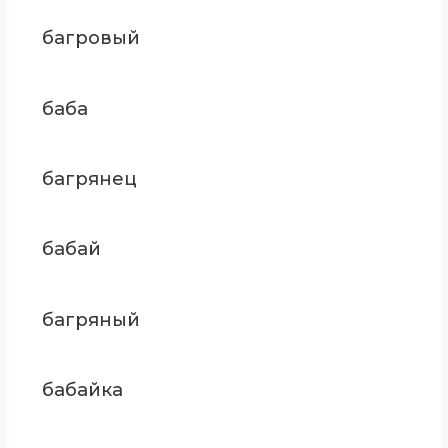
багровый
баба
багрянец
бабай
багряный
бабайка