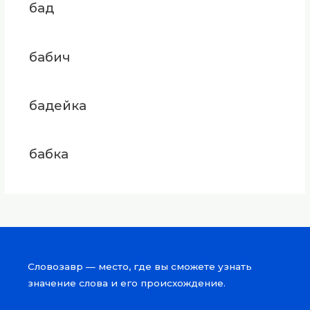
бад
бабич
бадейка
бабка
Словозавр — место, где вы сможете узнать
значение слова и его происхождение.