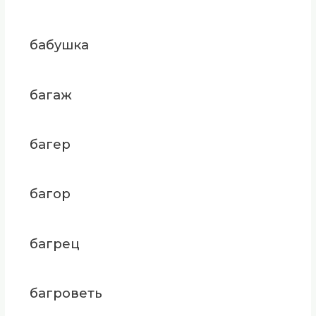
бабушка
багаж
багер
багор
багрец
багроветь