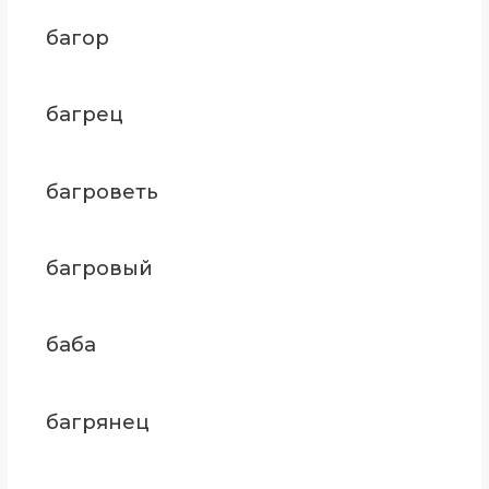
багор
багрец
багроветь
багровый
баба
багрянец