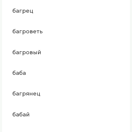
багрец
багроветь
багровый
баба
багрянец
бабай