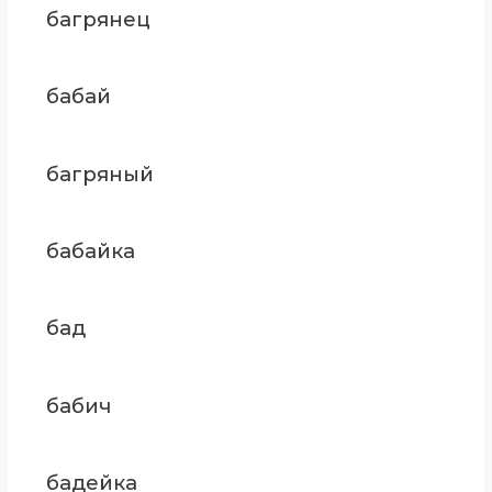
багрянец
бабай
багряный
бабайка
бад
бабич
бадейка