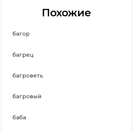
Похожие
багор
багрец
багроветь
багровый
баба