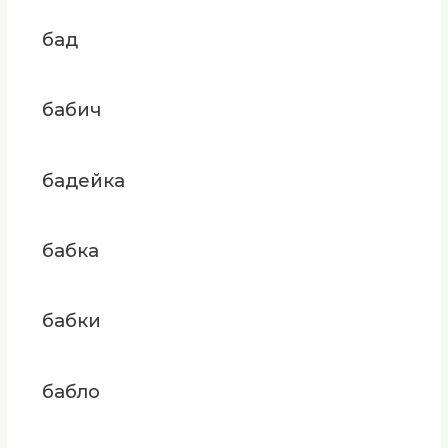
бад
бабич
бадейка
бабка
бабки
бабло