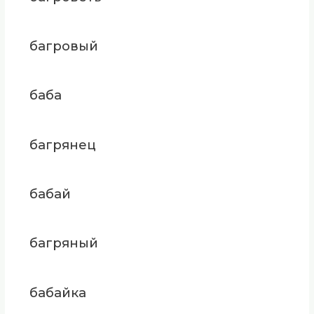
багровый
баба
багрянец
бабай
багряный
бабайка