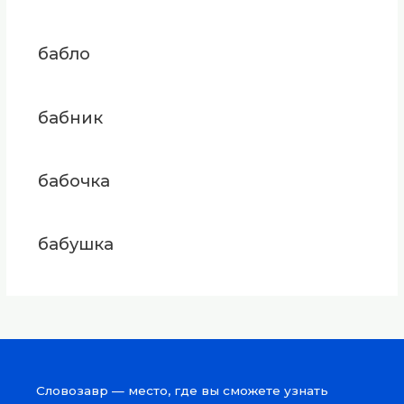
бабло
бабник
бабочка
бабушка
Словозавр — место, где вы сможете узнать