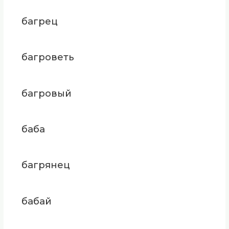
багрец
багроветь
багровый
баба
багрянец
бабай