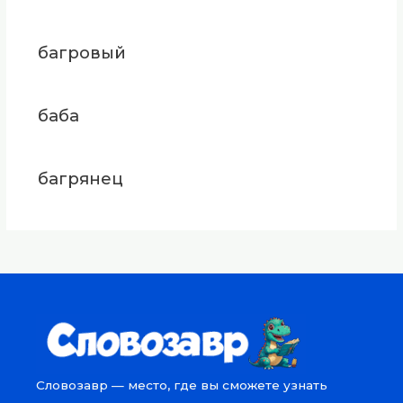
багровый
баба
багрянец
Словозавр — место, где вы сможете узнать