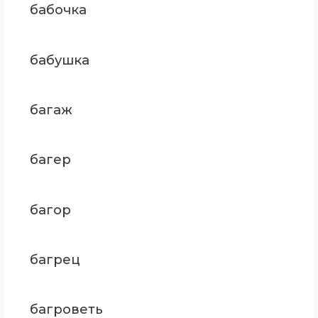
бабочка
бабушка
багаж
багер
багор
багрец
багроветь