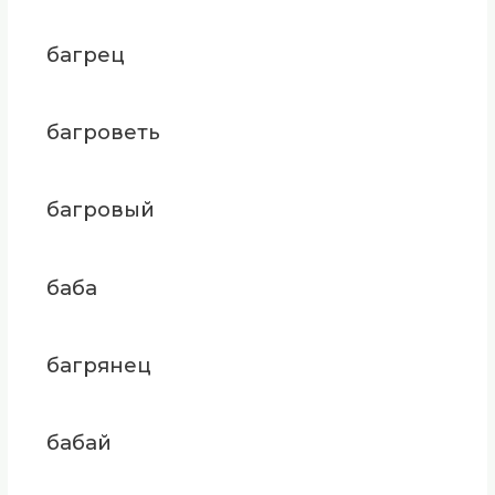
багрец
багроветь
багровый
баба
багрянец
бабай