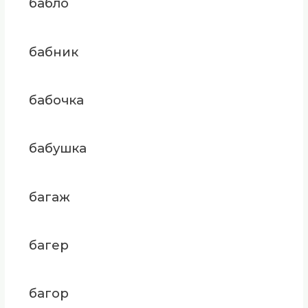
бабло
бабник
бабочка
бабушка
багаж
багер
багор