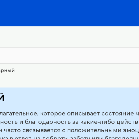
арный
й
лагательное, которое описывает состояние ч
ность и благодарность за какие-либо действ
н часто связывается с положительными эмо
а в ответ на доброту, заботу или благодеян