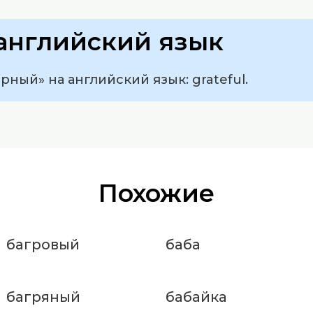
английский язык
рный» на английский язык: grateful.
Похожие
багровый
баба
багряный
бабайка