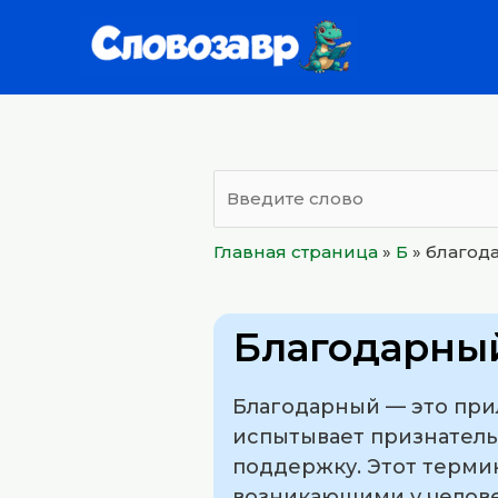
Перейти
к
содержимому
Главная страница
»
Б
»
благод
Благодарны
Благодарный — это при
испытывает признатель
поддержку. Этот терми
возникающими у человек