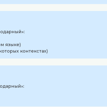
годарный»:
ом языке)
которых контекстах)
годарный»: