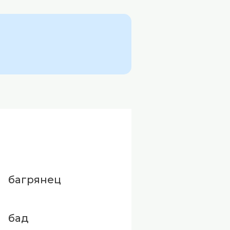
багрянец
бад