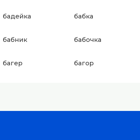
бадейка
бабка
бабник
бабочка
багер
багор