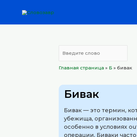
Перейти
к
содержимому
Главная страница
»
Б
»
бивак
Бивак
Бивак — это термин, к
убежища, организованно
особенно в условиях ou
операции. Биваки часто