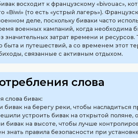
вак восходит к французскому «bivouac», кот
 «Biwi» (то есть «устрый лагерь»). Французс
оенном деле, поскольку биваки часто испол
ремя военных кампаний, когда необходима б
з значительных затрат времени и ресурсов. 
 быта и путешествий, а со временем этот т
иходы, связанные с активным отдыхом.
отребления слова
 слова бивак:
и бивак на берегу реки, чтобы насладиться 
решили устроить бивак на открытой поляне,
и бивак на высоте, чтобы лучше контролиро
н знать правила безопасности при установке