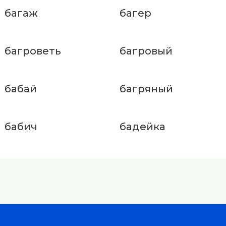
багаж
багер
багроветь
багровый
бабай
багряный
бабич
бадейка