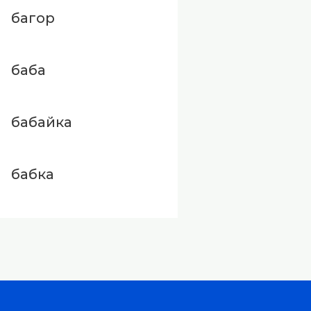
багор
баба
бабайка
бабка