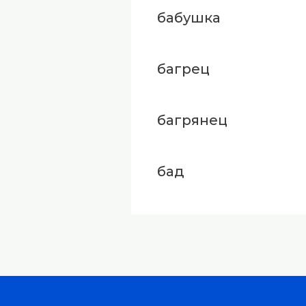
бабушка
багрец
багрянец
бад