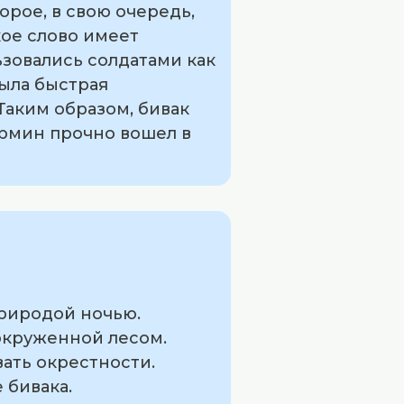
орое, в свою очередь,
кое слово имеет
ьзовались солдатами как
ыла быстрая
Таким образом, бивак
ермин прочно вошел в
природой ночью.
 окруженной лесом.
вать окрестности.
 бивака.