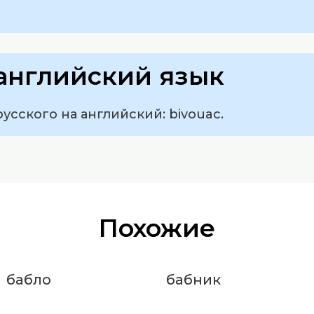
английский язык
усского на английский: bivouac.
Похожие
бабло
бабник