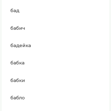
бад
бабич
бадейка
бабка
бабки
бабло