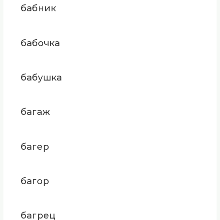
бабник
бабочка
бабушка
багаж
багер
багор
багрец