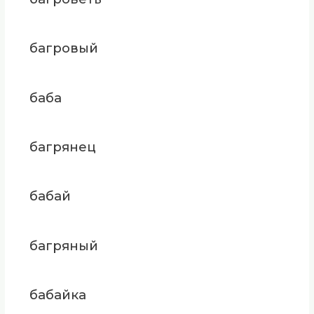
багровый
баба
багрянец
бабай
багряный
бабайка