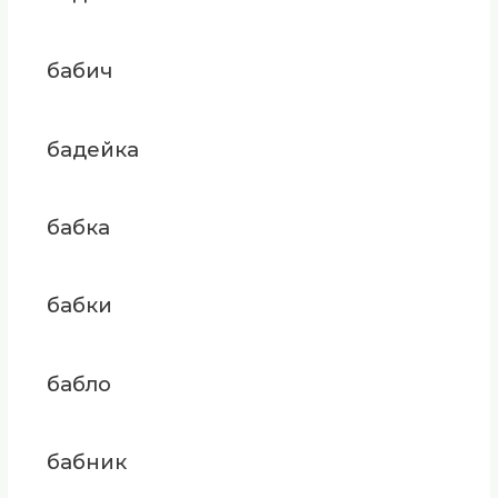
бабич
бадейка
бабка
бабки
бабло
бабник