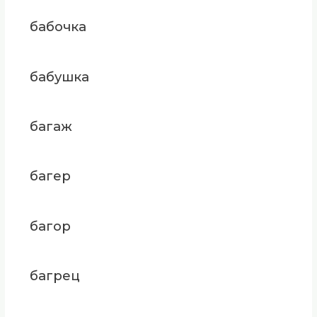
бабочка
бабушка
багаж
багер
багор
багрец