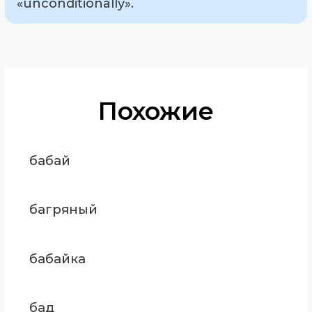
«unconditionally».
Похожие
бабай
багряный
бабайка
бад