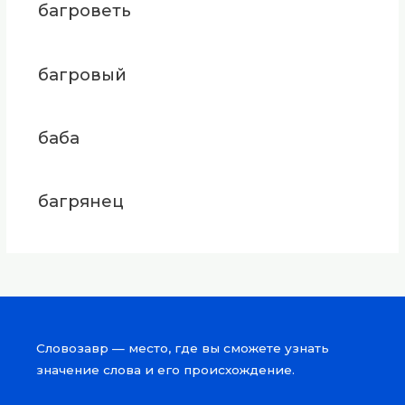
багроветь
багровый
баба
багрянец
Словозавр — место, где вы сможете узнать
значение слова и его происхождение.