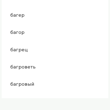
багер
багор
багрец
багроветь
багровый