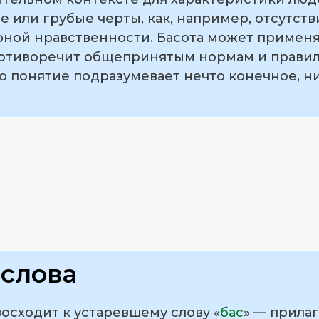
или грубые черты, как, например, отсутств
рной нравственности. Басота может применя
отиворечит общепринятым нормам и правила
то понятие подразумевает нечто конечное, н
слова
осходит к устаревшему слову «
бас
» — прилаг