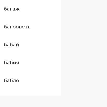
багаж
багроветь
бабай
бабич
бабло