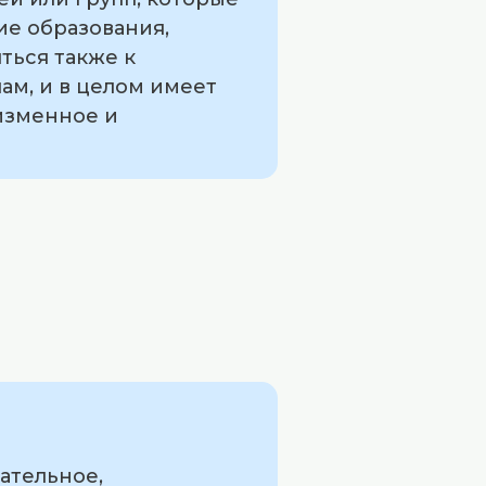
ие образования,
ться также к
м, и в целом имеет
изменное и
ательное,