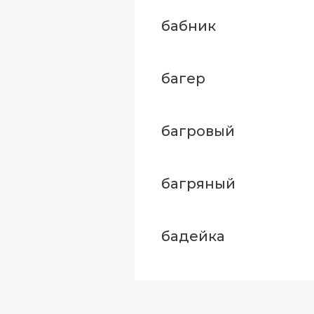
бабник
багер
багровый
багряный
бадейка