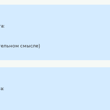
а:
тельном смысле)
а: