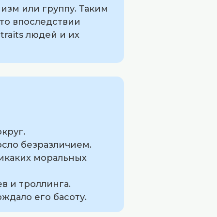
изм или группу. Таким
что впоследствии
raits людей и их
круг.
росло безразличием.
 никаких моральных
в и троллинга.
рждало его басоту.