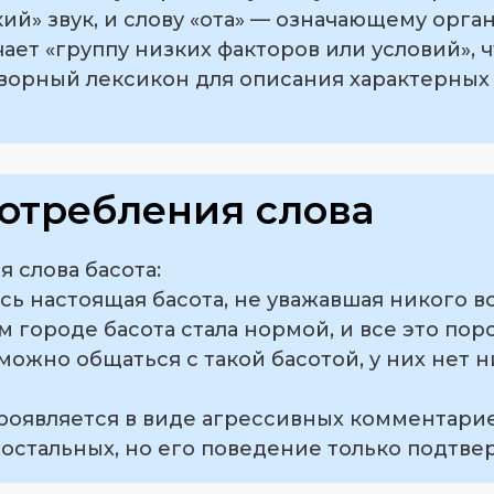
й» звук, и слову «ота» — означающему орган
чает «группу низких факторов или условий», 
ворный лексикон для описания характерных t
отребления слова
 слова басота:
ась настоящая басота, не уважавшая никого во
том городе басота стала нормой, и все это по
к можно общаться с такой басотой, у них нет
проявляется в виде агрессивных комментарие
е остальных, но его поведение только подтве