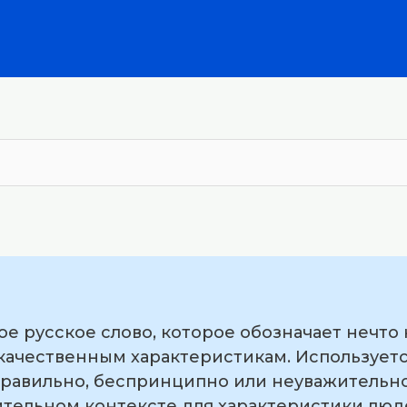
ое русское слово, которое обозначает нечт
качественным характеристикам. Используетс
равильно, беспринципно или неуважительно.
тельном контексте для характеристики люде