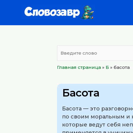
Перейти
к
содержимому
Главная страница
»
Б
»
басота
Басота
Басота — это разговорн
по своим моральным и 
которые ведут себя неп
применяется в уничижи