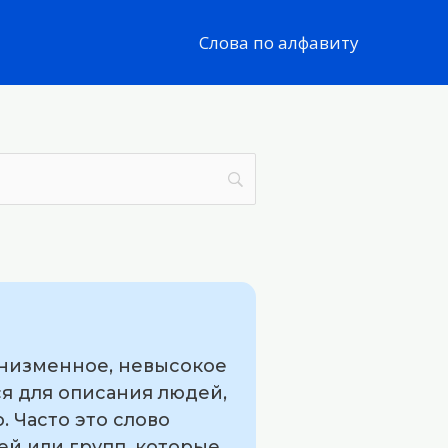
Слова по алфавиту
о низменное, невысокое
я для описания людей,
 Часто это слово
й или групп, которые