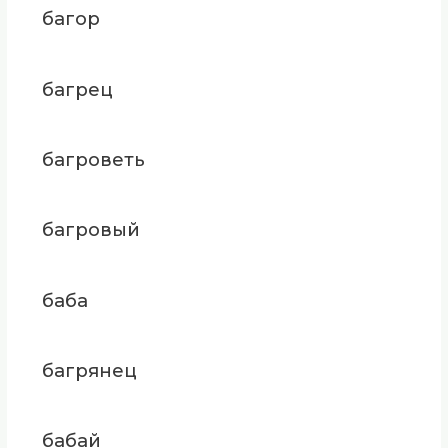
багор
багрец
багроветь
багровый
баба
багрянец
бабай